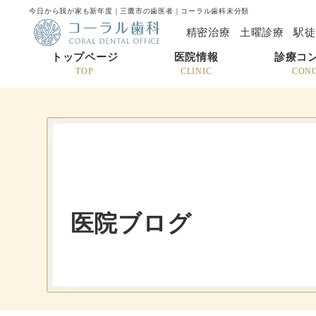
今日から我が家も新年度｜三鷹市の歯医者｜コーラル歯科未分類
精密治療
土曜診療
駅徒
トップページ
医院情報
診療コ
TOP
CLINIC
CON
医院ブログ