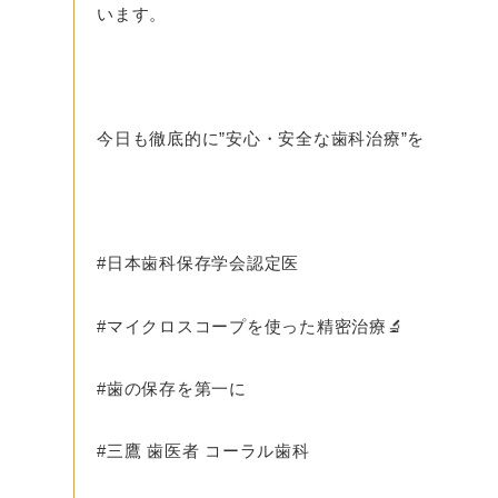
います。
今日も
徹底的に”安心・安全な歯科治療
”
を
#
日本歯科保存学会認定医
#
マイクロスコープを使った精密治療
🔬
#
歯の保存を第一に
#
三鷹
歯医者
コーラル歯科