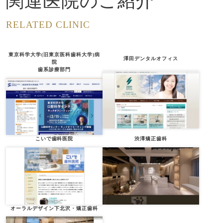
関連医院のご紹介
RELATED CLINIC
東京科学大学(旧東京医科歯科大学)病
澤田デンタルオフィス
院
歯系診療部門
こいで歯科医院
渋澤矯正歯科
オーラルデザイン下北沢・矯正歯科