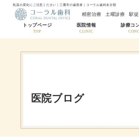
気温の変化にご注意ください｜三鷹市の歯医者｜コーラル歯科未分類
精密治療
土曜診療
駅徒
トップページ
医院情報
診療コ
TOP
CLINIC
CON
医院ブログ