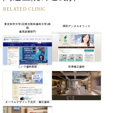
RELATED CLINIC
東京科学大学(旧東京医科歯科大学)病
澤田デンタルオフィス
院
歯系診療部門
こいで歯科医院
渋澤矯正歯科
オーラルデザイン下北沢・矯正歯科