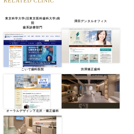
RELATED CLINIC
東京科学大学(旧東京医科歯科大学)病
澤田デンタルオフィス
院
歯系診療部門
こいで歯科医院
渋澤矯正歯科
オーラルデザイン下北沢・矯正歯科