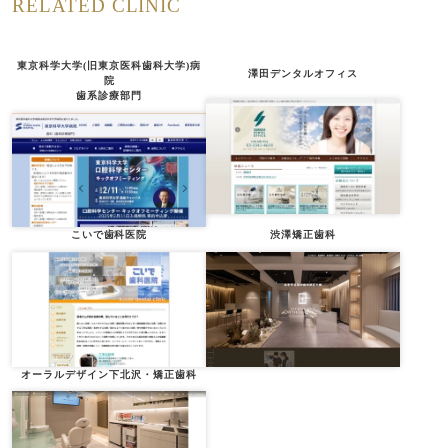
RELATED CLINIC
東京科学大学(旧東京医科歯科大学)病
澤田デンタルオフィス
院
歯系診療部門
こいで歯科医院
渋澤矯正歯科
オーラルデザイン下北沢・矯正歯科